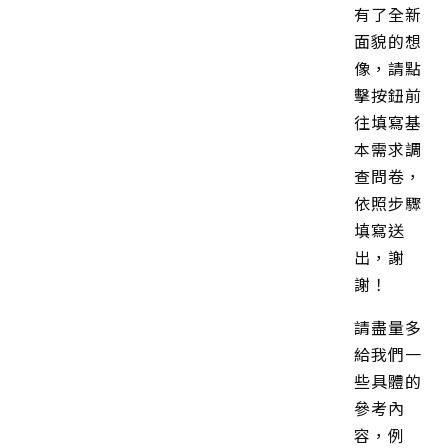
有了全新
面貌的想
像，請點
擊按鈕前
往填寫基
本需求調
查問卷，
依照步驟
填寫送
出，謝
謝！
請盡量多
給我們一
些具體的
參考內
容，例