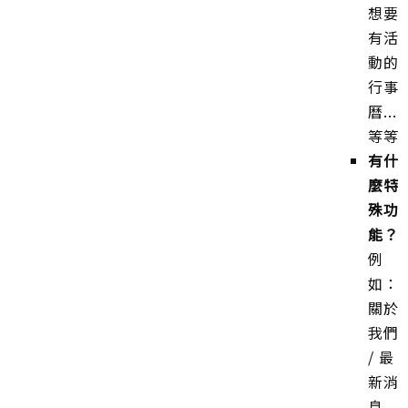
想要
有活
動的
行事
曆...
等等
有什
麼特
殊功
能？
例
如：
關於
我們
/ 最
新消
息...