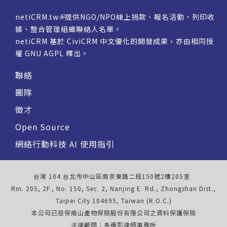
netiCRM.tw
提供NGO/NPO線上捐款、報名活動、列印收
據、整合管理組織聯絡人名單。
netiCRM 基於 CiviCRM 中文優化的開發成果，亦由相同授
權
GNU AGPL
釋出。
聯絡
團隊
徵才
Open Source
網絡行動科技 AI 使用指引
台灣 104 台北市中山區南京東路二段150號2樓205室
Rm. 205, 2F., No. 150, Sec. 2, Nanjing E. Rd., Zhongshan Dist.,
Taipei City 104695, Taiwan (R.O.C.)
本公司已投保南山產物保險股份有限公司之資料保護保險
法律顧問：多邊形律師事務所