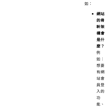
如：
網站
的骨
幹架
構會
是什
麼？
例
如：
想要
有網
站會
員登
入的
功
能、