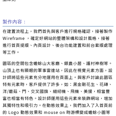
製作內容：
在建置流程上，我們首先與客戶進行規格確認，接著製作
Wireframe ，確定好網站的整體架構和設計風格，接著
進行首頁提版、內頁設計、後台功能建置和前台套版處理
等工作。
園區的空間包含蟾蜍山大客廳、銀農小居、護村神樹等。
山頂上也有顯眼的軍事雷達站，因此在視覺元素方面，設
計師將這些元素充分地運用在頁面上。與客戶討論此園區
特有元素時，客戶提供了許多，如：黑金剛花生、花磚、
洋/蘑菇、門、交叉國旗、縫紉機、飛機、美援，相當豐
富也相當有特色。設計師運用這些元素來裝飾網站，增加
其獨特性和吸引力。在動態效果上，我們加入了入首頁前
的 Logo 動態效果和 mouse on 時游標變成蟾蜍小圖等