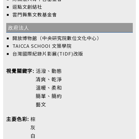
逗點文創結社
雲門舞集文教基金會
政府法人
開放博物館（中央研究院數位文化中心）
TAICCA SCHOOl 文策學院
台灣國際紀錄片影展(TIDF)改版
視覺關鍵字:
活潑、動態
清爽、乾淨
溫暖、柔和
簡單、簡約
藝文
主要色彩:
棕
灰
白