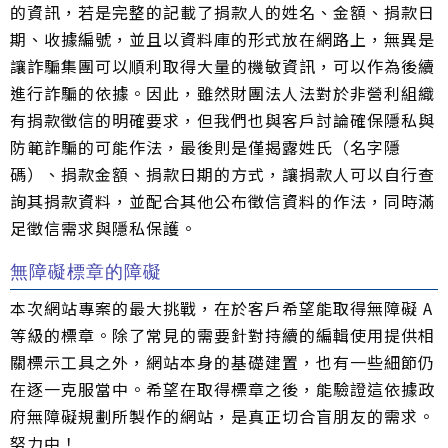
的資訊，若是完整的記載了捐款人的姓名、金額、捐款日
期、收據編號，並且以資料庫的形式放在網路上，無異是
讓詐騙集團可以順利取得大量的機敏資訊，可以作為後續
進行詐騙的依據。因此，雖然財團法人法對於非營利組織
有捐款徵信的明確要求，但我們也與客戶討論確保隱私與
防範詐騙的可能作法，最後則是僅揭露姓氏（名字隱
碼）、捐款金額、捐款日期的方式，讓捐款人可以自行查
詢其捐款資料，並配合其他公布徵信資料的作法，同時滿
足徵信需求與隱私保護。
無障礙標章的障礙
本次網站專案的最大挑戰，在於客戶希望能取得無障礙 A
等級的標章。除了常見的需要針對持續的編輯使用提供相
關標示工具之外，網站本身的基礎建置，也有一些細節仍
在逐一克服當中。希望在取得標章之後，能驗證這依據政
府無障礙規劃所製作的網站，是真正切合盲朋友的需求。
努力中！