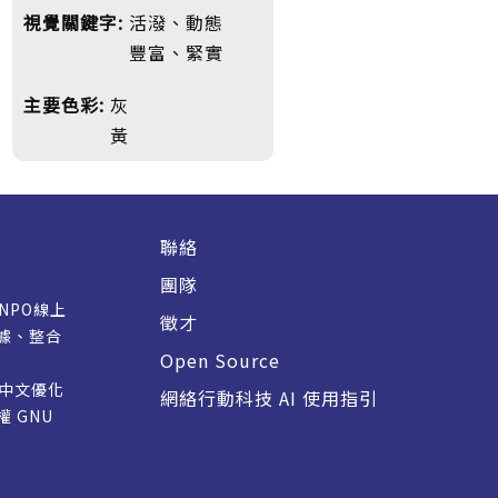
視覺關鍵字:
活潑、動態
豐富、緊實
主要色彩:
灰
黃
聯絡
團隊
/NPO線上
徵才
據、整合
Open Source
M 中文優化
網絡行動科技 AI 使用指引
授權
GNU