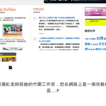
蕭麗虹老師跟她的竹圍工作室，想在網路上蓋一個供藝
皿...:P