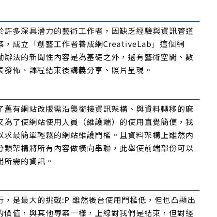
於許多深具潛力的藝術工作者，因缺乏經驗與資訊管道
成立「創藝工作者養成網CreativeLab」這個網
勵辦法的新聞性內容是為基礎之外，還有藝術空間、數
表發佈、課程結束後講義分享、照片呈現。
了舊有網站改版需沿襲銜接資訊架構、與資料轉移的麻
又為了使網站使用人員（維護端）的使用直覺簡便，我
以求最簡單輕鬆的網站維護門檻。且資料架構上雖然內
分類架構將所有內容做橫向串聯，此舉使前端部份可以
出所需的資訊。
，是最大的挑戰:P 雖然後台使用門檻低，但也凸顯出
的價值，與其他專案一樣，上線對我們是結束，但對經