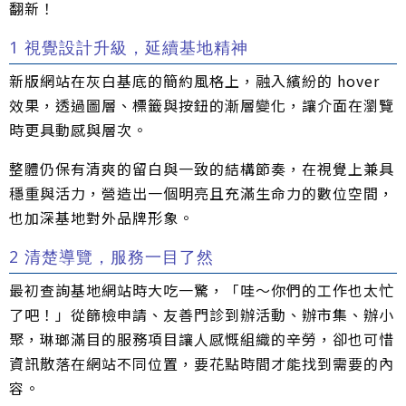
翻新！
1 視覺設計升級，延續基地精神
新版網站在灰白基底的簡約風格上，融入繽紛的 hover
效果，透過圖層、標籤與按鈕的漸層變化，讓介面在瀏覽
時更具動感與層次。
整體仍保有清爽的留白與一致的結構節奏，在視覺上兼具
穩重與活力，營造出一個明亮且充滿生命力的數位空間，
也加深基地對外品牌形象。
2 清楚導覽，服務一目了然
最初查詢基地網站時大吃一驚，「哇～你們的工作也太忙
了吧！」從篩檢申請、友善門診到辦活動、辦市集、辦小
聚，琳瑯滿目的服務項目讓人感慨組織的辛勞，卻也可惜
資訊散落在網站不同位置，要花點時間才能找到需要的內
容。