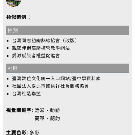
類似案例：
性別
台灣同志諮詢熱線協會（改版）
親密伴侶高壓控管教學網站
愛滋感染者權益促進會
社區
臺灣數位文化統一入口網站/臺中學資料庫
社團法人臺北市臻佶祥社會服務協會
台灣社造聯盟
視覺關鍵字:
活潑、動態
簡單、簡約
主要色彩:
多彩