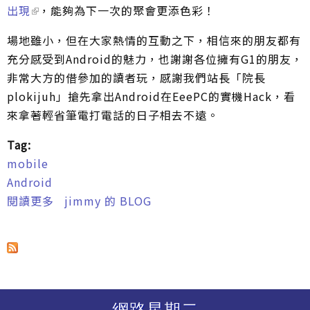
出現
，能夠為下一次的聚會更添色彩！
場地雖小，但在大家熱情的互動之下，相信來的朋友都有
充分感受到Android的魅力，也謝謝各位擁有G1的朋友，
非常大方的借參加的讀者玩，感謝我們站長「院長
plokijuh」搶先拿出Android在EeePC的實機Hack，看
來拿著輕省筆電打電話的日子相去不遠。
Tag:
mobile
Android
閱讀更多
關於台灣Android第一次聚會 - GigaByte MID
jimmy 的 BLOG
與EeePC + Android驚豔全場
網路星期二