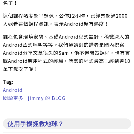
名了！
這個課程熱度超乎想像，公佈12小時，已經有超過2000
人觀看這個課程資訊，表示Android頗有熱度！
課程包含環境安裝、基礎Android程式設計、稍微深入的
Android函式呼叫等等。我們邀請到的講者是國內撰寫
Android分享文章很久的Sam，他不但開設課程，也有實
戰Android應用程式的經驗，所寫的程式最高已經到達10
萬下載次了呢！
Tag:
Android
閱讀更多
關於Android程式設計起步走課程開辦！
jimmy 的 BLOG
使用手機拯救地球？