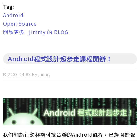
Tag:
Android
Open Source
閱讀更多
關於在Android Market做社會行動的案例！
jimmy 的 BLOG
Android程式設計起步走課程開辦！
2009-04-03 By
jimmy
我們網絡行動與癮科技合辦的Android課程，已經開始報