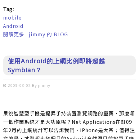
Tag:
mobile
Android
閱讀更多
關於使用手機拯救地球？
jimmy 的 BLOG
使用Android的上網比例即將超越
Symbian？
2009-03-02 By
jimmy
果說智慧型手機是提昇手持裝置瀏覽網路的靈藥，那麼哪
一個作業系統才是大功臣呢？Net Applications在對09
年2月的上網統計可以告訴我們，iPhone是大宗；值得注
意的是，才剛起步幾個月的Android竟然跟目前智慧手機