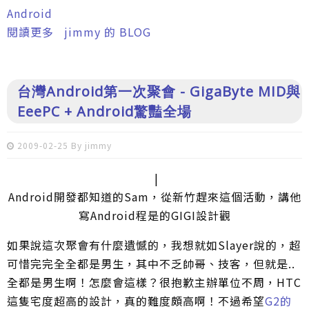
Android
閱讀更多
關於使用Android的上網比例即將超越
jimmy 的 BLOG
Symbian？
台灣Android第一次聚會 - GigaByte MID與
EeePC + Android驚豔全場
2009-02-25 By
jimmy
|
Android開發都知道的Sam，從新竹趕來這個活動，講他
寫Android程是的GIGI設計觀
如果說這次聚會有什麼遺憾的，我想就如Slayer說的，超
可惜完完全全都是男生，其中不乏帥哥、技客，但就是..
全都是男生啊！怎麼會這樣？很抱歉主辦單位不周，HTC
這隻宅度超高的設計，真的難度頗高啊！不過希望
G2的