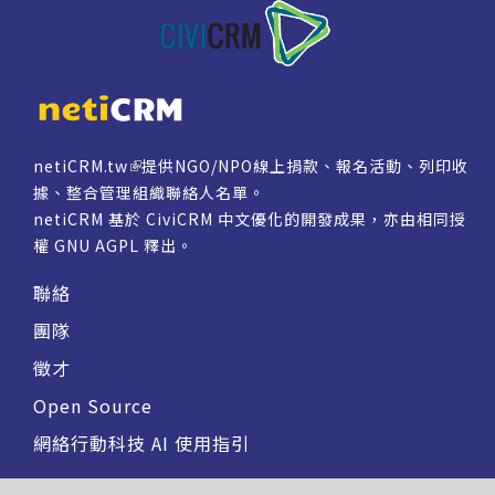
netiCRM.tw
提供NGO/NPO線上捐款、報名活動、列印收
據、整合管理組織聯絡人名單。
netiCRM 基於 CiviCRM 中文優化的開發成果，亦由相同授
權
GNU AGPL
釋出。
聯絡
團隊
徵才
Open Source
網絡行動科技 AI 使用指引