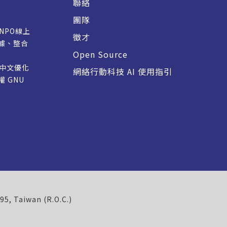
聯絡
團隊
/NPO線上
徵才
據、整合
Open Source
M 中文優化
網絡行動科技 AI 使用指引
授權
GNU
695, Taiwan (R.O.C.)