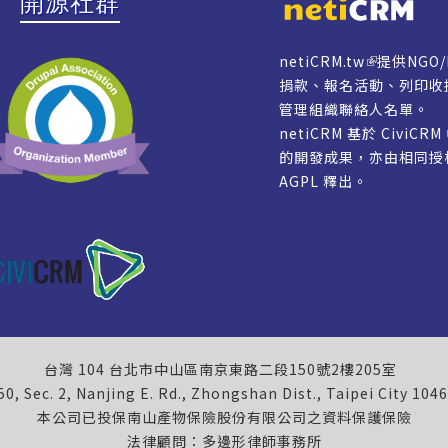
開源社群
netiCRM.tw
提供NGO
捐款、報名活動、列印收
管理組織聯絡人名單。
netiCRM 基於 CiviCR
的開發成果，亦由相同
AGPL
釋出。
台灣 104 台北市中山區南京東路二段150號2樓205室
50, Sec. 2, Nanjing E. Rd., Zhongshan Dist., Taipei City 104
本公司已投保南山產物保險股份有限公司之資料保護保險
法律顧問：多邊形律師事務所