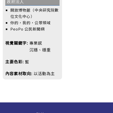
政府法人
開放博物館（中央研究院數
位文化中心）
你的，我的，公眾領域
PeoPo 公民新聞網
視覺關鍵字:
專業感
沉穩、穩重
主要色彩:
藍
內容素材取向:
以活動為主