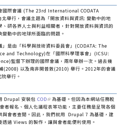
(The 23rd International CODATA
年十月於台北舉行，會議主題為「開放資料與資訊: 變動中的地
學、研各界人士與利益相關者，針對開放資料與資訊的
決變動中的地球所面臨的問題。
是由「科學與技術資料委員會」(CODATA: The
cience and Technology)在「國際科學理事會」(ICSU:
 for Science)監督下辦理的國際會議，兩年舉辦一次。過去幾
(2008) 以及南非開普敦(2010) 舉行。2012年的會議
研究院舉行。
Drupal 安裝包
COD
為基礎。但因為本網站任務較
與會者報名、個人化議程表等功能，主要任務是呈現各個
會者查閱。因此，我們就用 Drupal 7 為基礎，建
透過 Views 的製作，讓與會者能便利使用。