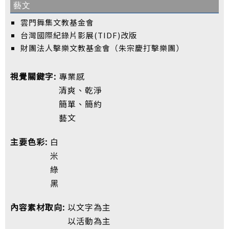
藝文
雲門舞集文教基金會
台灣國際紀錄片影展(TIDF)改版
財團法人擊樂文教基金會（朱宗慶打擊樂團）
視覺關鍵字:
專業感
清爽、乾淨
簡單、簡約
藝文
主要色彩:
白
米
綠
黑
內容素材取向:
以文字為主
以活動為主