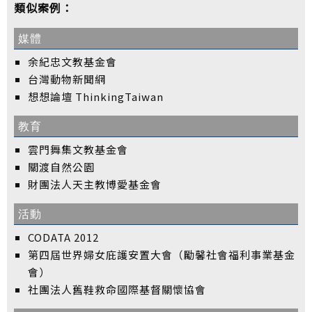
類似案例：
媒體
余紀忠文教基金會
台灣動物新聞網
想想論壇 ThinkingTaiwan
教育
雲門舞集文教基金會
關渡自然公園
財團法人天主教博愛基金會
活動
CODATA 2012
第四屆世界婦女庇護安置大會（勵馨社會福利事業基金
會）
社團法人舊鞋救命國際基督關懷協會