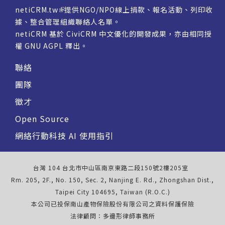
netiCRM.tw
提供NGO/NPO線上捐款、報名活動、列印收
據、整合管理組織聯絡人名單。
netiCRM 基於 CiviCRM 中文優化的開發成果，亦由相同授
權
GNU AGPL
釋出。
聯絡
團隊
徵才
Open Source
網絡行動科技 AI 使用指引
台灣 104 台北市中山區南京東路二段150號2樓205室
Rm. 205, 2F., No. 150, Sec. 2, Nanjing E. Rd., Zhongshan Dist.,
Taipei City 104695, Taiwan (R.O.C.)
本公司已投保南山產物保險股份有限公司之資料保護保險
法律顧問：多邊形律師事務所