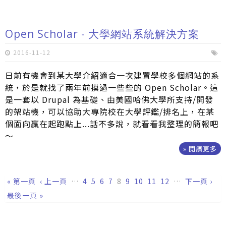
Open Scholar - 大學網站系統解決方案
2016-11-12
日前有機會到某大學介紹適合一次建置學校多個網站的系
統，於是就找了兩年前摸過一些些的 Open Scholar。這
是一套以 Drupal 為基礎、由美國哈佛大學所支持/開發
的架站機，可以協助大專院校在大學評鑑/排名上，在某
個面向贏在起跑點上...話不多說，就看看我整理的簡報吧
～
» 閱讀更多
頁面
« 第一頁
‹ 上一頁
…
4
5
6
7
8
9
10
11
12
…
下一頁 ›
最後一頁 »