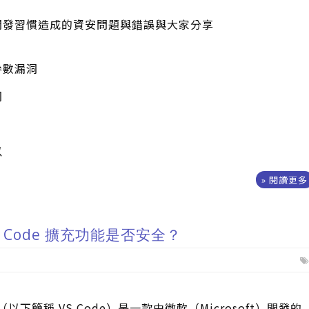
開發習慣造成的資安問題與錯誤與大家分享
 參數漏洞
洞
以
» 閱讀更多
 Code 擴充功能是否安全？
Code（以下簡稱 VS Code）是一款由微軟（Microsoft）開發的