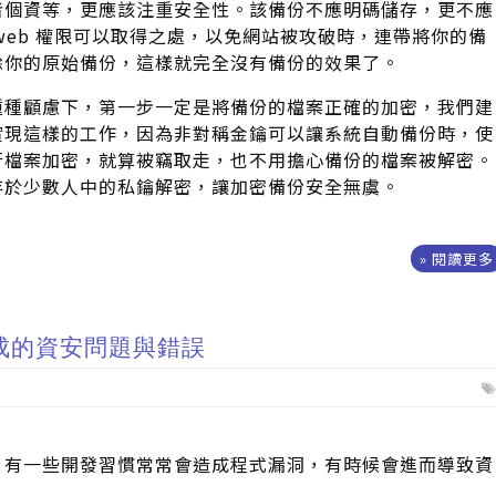
者個資等，更應該注重安全性。該備份不應明碼儲存，更不應
web 權限可以取得之處，以免網站被攻破時，連帶將你的備
除你的原始備份，這樣就完全沒有備份的效果了。
種種顧慮下，第一步一定是將備份的檔案正確的加密，我們建
實現這樣的工作，因為非對稱金鑰可以讓系統自動備份時，使
行檔案加密，就算被竊取走，也不用擔心備份的檔案被解密。
存於少數人中的私鑰解密，讓加密備份安全無虞。
» 閱讀更多
成的資安問題與錯誤
，有一些開發習慣常常會造成程式漏洞，有時候會進而導致資