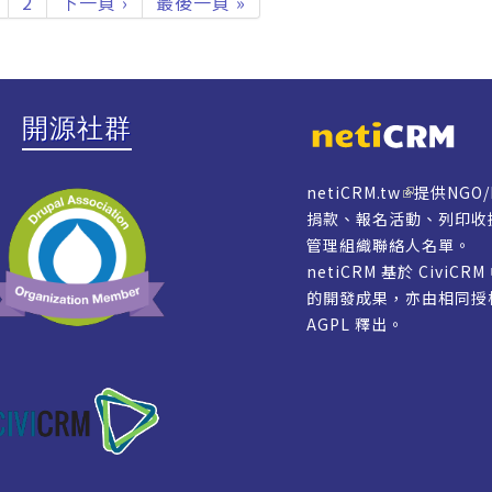
2
下一頁 ›
最後一頁 »
開源社群
netiCRM.tw
提供NGO
捐款、報名活動、列印收
管理組織聯絡人名單。
netiCRM 基於 CiviCR
的開發成果，亦由相同
AGPL
釋出。