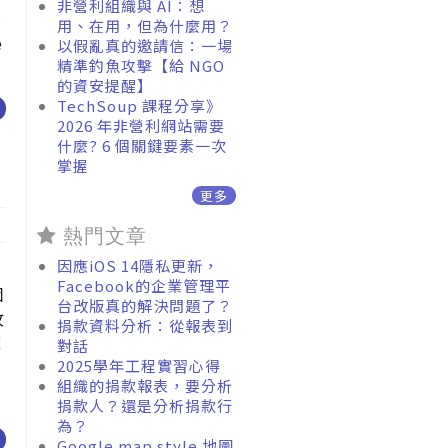
非營利組織與 AI：想
所
用、在用，但為什麼用？
e
以假亂真的邀請信：一場
精準釣魚攻擊【給 NGO
的資安提醒】
TechSoup 課程分享》
2026 年非營利網站需要
什麼? 6 個關鍵要素一次
掌握
更多
熱門文章
因應iOS 14隱私更新，
Facebook的企業管理平
個
台改版真的解決問題了？
攻
捐款資料分析：從報表到
您
對話
2025學年工程實習心得
組織的捐款報表，要分析
捐款人？還是分析捐款行
為？
Google map style 地圖