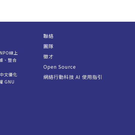
聯絡
團隊
/NPO線上
徵才
據、整合
Open Source
M 中文優化
網絡行動科技 AI 使用指引
授權
GNU