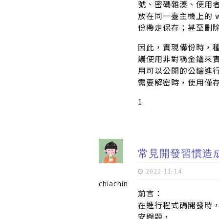
號、密碼雜湊、使用
放在同一臺主機上的 
份帶走保存；甚至刪
因此，實現備份時，
議使用非對稱金鑰來
用可以公開的公鑰進
需要解密時，使用僅
1
常見開發習慣造
2022-11-14
chiachin
前言：
在進行程式碼開發時
安問題，