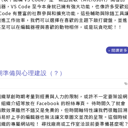
器，VS Code 至今本身就已擁有強大功能，也像許多受歡
 Code 有豐富的社群參與和擴充功能，這些輔助與除錯工具
增進工作效率，我們可以選擇在喜歡的主題下敲打鍵盤，並進
甚至可以在編輯器裡與喜歡的動物相伴，或是玩貪吃蛇！！
» 閱讀更多
期準備與心理建設（？）
組織草創時期考量到經費與人力的限制，或許不一定要架設網
織介紹等放在 Facebook 的粉絲專頁。 待時間久了就會
k 的擴散效果雖然不錯又是免費的，但時間軸特性讓我們很難回溯
簡易好上手的編輯器也無法讓文章圖文並茂的呈現。這個時候
組織的專屬網站啦！ 尋找廠商或工作室洽談前要準備甚麼呢