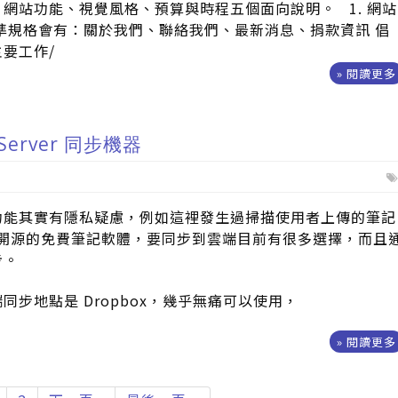
網站功能、視覺風格、預算與時程五個面向說明。 1. 網站
準規格會有：關於我們、聯絡我們、最新消息、捐款資訊 倡
要工作/
» 閱讀更多
 Server 同步機器
功能其實有隱私疑慮，例如這裡發生過掃描使用者上傳的筆記
是一個開源的免費筆記軟體，要同步到雲端目前有很多選擇，而且
步。
同步地點是 Dropbox，幾乎無痛可以使用，
» 閱讀更多