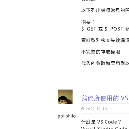
以下列出幾項常見的
摘要：
$_GET 或 $_POST
資料型別檢查失效漏
不完整的存取權限
代入的參數如果用到
我們所使用的 VS
2022-11-14
poliphilo
什麼是 VS Code？
Visual Studio 