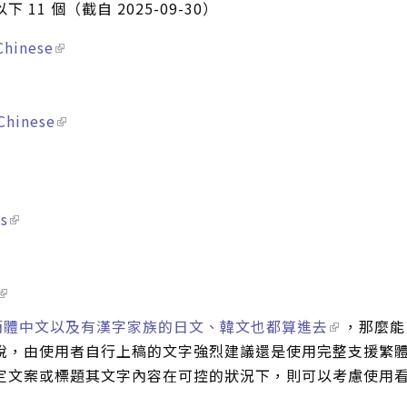
1 個（截自 2025-09-30）
Chinese
 Chinese
ns
t 上的簡體中文以及有漢字家族的日文、韓文也都算進去
，那麼能
說，由使用者自行上稿的文字強烈建議還是使用完整支援繁
定文案或標題其文字內容在可控的狀況下，則可以考慮使用