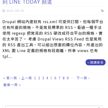
到 LINE TODAY 頻道
2021-06-29
Drupal 網站內建就有 rss.xml 可提供訂閱，但每個平台
也有所要的規格，不是常見標準的 RSS。看過一種手法
使用 regexp 把常見的 RSS 硬改成符合平台的規格，實
在太辛苦了。 考慮 Drupal Views RSS Feed 也是常用
的 RSS 產出工具，可以組出想要的欄位內容，所產出的
XML 跟 Line 定義的規格有段距離，所幸 views 也有
tpl...
» 閱讀更多
頁面
« 第一頁
‹ 上一頁
1
2
3
4
5
6
7
8
9
…
下一頁 ›
最後一頁 »