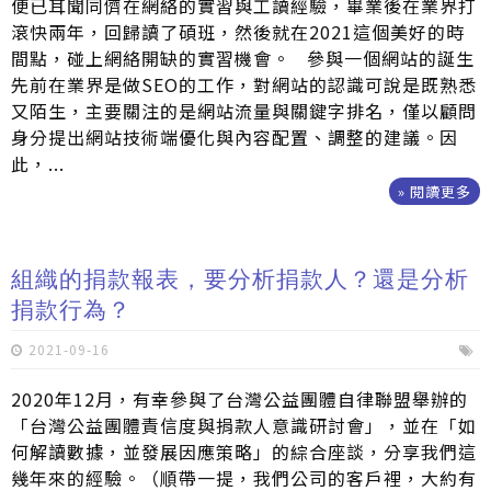
便已耳聞同儕在網絡的實習與工讀經驗，畢業後在業界打
滾快兩年，回歸讀了碩班，然後就在2021這個美好的時
間點，碰上網絡開缺的實習機會。 參與一個網站的誕生
先前在業界是做SEO的工作，對網站的認識可說是既熟悉
又陌生，主要關注的是網站流量與關鍵字排名，僅以顧問
身分提出網站技術端優化與內容配置、調整的建議。因
此，...
» 閱讀更多
組織的捐款報表，要分析捐款人？還是分析
捐款行為？
2021-09-16
2020年12月，有幸參與了台灣公益團體自律聯盟舉辦的
「台灣公益團體責信度與捐款人意識研討會」，並在「如
何解讀數據，並發展因應策略」的綜合座談，分享我們這
幾年來的經驗。（順帶一提，我們公司的客戶裡，大約有