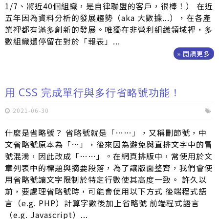
1/7、將近40個組織，是自律聯盟的客戶，很棒！） 在近
五年因為資料分析的發展趨勢（aka 大數據...），在各產
業裡都有滿多創新的發展。唯獨在非營利組織領域裡，多
數組織還停留在對於「報表」...
» 閱讀更多
用 CSS 完成單行與多行省略號功能！
2021-06-30
什麼是省略號？ 省略號就是「……」，又稱刪節號，中
文省略號原本為「…」，後來因為避免與直排文字中的冒
號混淆，因此改成「……」。在網頁排版中，常使用於文
章列表中的標題與摘要段落，為了讓版面整齊，我們會使
用省略號讓文字限制於特定行數使其高度一致。 許久以
前，要處理省略號時，可能會使用以下方式 後端程式語
言（e.g. PHP）計算字數後加上省略號 前端程式語言
（e.g. Javascript）...