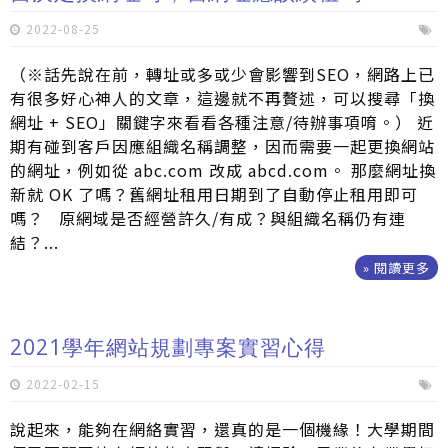
2022-08-25
（※話先說在前，轉址或多或少會影響到SEO，網路上已
有很多好心神人的文章，這邊就不再贅述，可以搜尋「換
網址 + SEO」關鍵字來看看各種注意/待辦事項唷。） 近
期有碰到客戶因應組織名稱調整，因而需要一起更換網站
的網址，例如從 abc.com 改成 abcd.com。 那麼網址換
新就 OK 了嗎？舊網址租用日期到了自動停止租用即可
嗎？ 原網域是否經營許久/有成？與組織名稱仍有連
結？...
» 閱讀更多
2021學年網站規劃專案實習心得
2022-02-15
說起來，能夠在網絡實習，還真的是一個機緣！大學期間