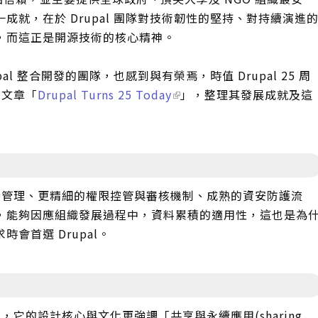
成就，在於 Drupal 團隊對技術韌性的堅持、對持續演進
，而這正是開源技術的核心精神。
al 整合開發的團隊，也感到與有榮焉，時值 Drupal 25 周
念文章「
Drupal Turns 25 Today
」，整理其發展成就及這
的內容管理、更精細的權限控管與審核機制、成熟的資安防護流
，能夠因應組織發展過程中，資料累積的適用性，這也是為
會首選 Drupal。
大，它的設計核心與文化更強調「共享與永續應用(sharing