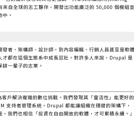
l 社群有來自全球的志工夥伴，開發出功能廣泛的 50,000 個模組
動中。
開發者、架構師、設計師，到內容編輯、行銷人員甚至是軟
才都在這個生態系中成長茁壯。對許多人來說，Drupal 是
深耕一輩子的志業。
al 為客戶解決複雜的數位挑戰。我們發現其「靈活性」能更好
RM 支持者管理系統，Drupal 都能讓組織在穩健的架構下，
是，我們也相信「投資在自由開放的軟體，才可累積永續。