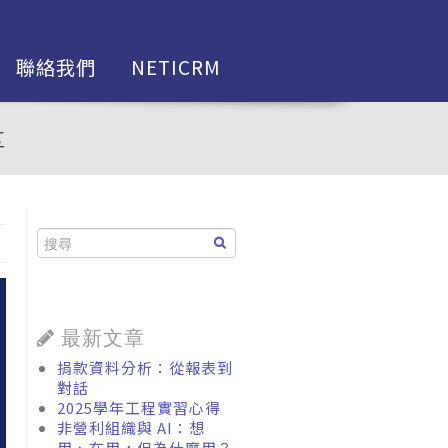
聯絡我們
NETICRM
享
最新文章
捐款資料分析：從報表到
對話
2025學年工程實習心得
非營利組織與 AI：想
用、在用，但為什麼用？