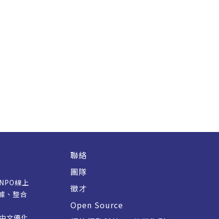
聯絡
團隊
/NPO線上
徵才
據、整合
Open Source
M 中文優化