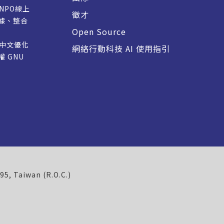
/NPO線上
徵才
據、整合
Open Source
M 中文優化
網絡行動科技 AI 使用指引
授權
GNU
695, Taiwan (R.O.C.)