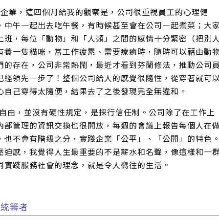
企業，這四個月給我的觀察是，公司很重視員工的心理健
，中午一起出去吃午餐，有時候甚至會在公司一起煮菜；大
上班，每位「動物」和「人類」之間的感情十分緊密（把別
有養一隻貓咪，當工作疲累、需要療癒時，隨時可以藉由動
們的存在，公司非常熱鬧，最近才看到芬蘭修法，推動公司
已經領先一步了！整個公司給人的感覺很隨性，從穿著就可
心自己穿得太隨便，結果去了之後發現完全無違和。
由，並沒有硬性規定，是採行信任制。公司除了在工作上
內部管理的資訊交換也很開放，每週的會議上報告每個人在
，也不會有階級之分，實踐企業「公平」、「公開」的特色
壓迫感，我覺得人生最重要的不是薪水和名聲，像這樣和一
同實踐服務社會的理念，就是令人嚮往的生活。
的統籌者