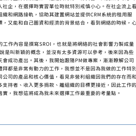
入社企，在選擇時實習單位時就特別戒慎小心。在社企流上
組織和網路接軌，協助其建置網站並提供CRM系統的租用服
標，又能和自己圖資和經濟的背景結合，看到網絡的時候，
作內容是撰寫SROI，也就是將網絡的社會影響力製成量
來說是叫新穎的概念，並沒有太多資源可以參考，後來因為些
天會成功產出。其後，我開始跟隨PM做專案，漸漸瞭解公司
禮拜都是非常有動力的工作，我想並不是因為我做的工作特
同公司的產品和核心價值，看見非營利組織因我們的存在而
多支持者、收入更多捐款、離組織的目標更接近，因此工作
踏實，我想這將成為我未來選擇工作最重要的考量點。
業