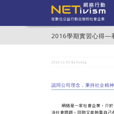
移至主內容
從數位公益行動出發的社會企業
2016學期實習心得
2016-11-03 By
huang
認同公司理念，秉持社企精
網絡是一家社會企業，介於一
決社會問題，同時又能夠靠自己