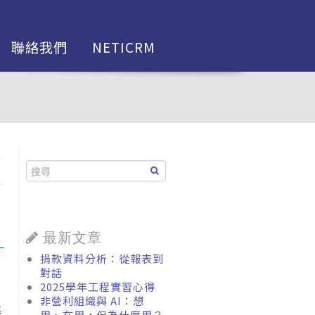
聯絡我們
NETICRM
最新文章
捐款資料分析：從報表到
對話
2025學年工程實習心得
非營利組織與 AI：想
準
用、在用，但為什麼用？