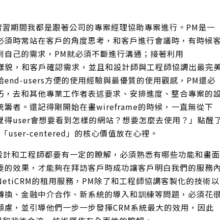
習期間我都是跟著公司的專案經理協助專案進行。PM是一
必須時常站在客戶的角度思考，和客戶進行會議時，有時候
到自己的需求，PM就必須不斷進行溝通；接著利用
出專案樣貌，和客戶確認需求，並且和設計師與工程師協調出最完
nd-users方便的使用經驗與最優質的使用觀感，PM還必
巧，去和其他專業工作者表述要求、安排進度、整合專案的
籌者。還記得剛開始在畫wireframe的時候，一直無從下
得user會想要看到怎樣的網站？想要怎麼去使用？」點醒
ser-centered」的核心價值放在心裡。
計和工程師都要有一定的瞭解，必須熟悉有哪些功能和畫面
要的效果，才能夠在拜訪客戶時成功讓客戶明白我們的服務
etiCRM的租用服務，PM除了和工程師協調客製化的技術以
轉換、金融中介合作、新系統的導入和訓練等問題，必須花
顧慮，並引導他們一步一步發揮CRM系統最大的效用，因此