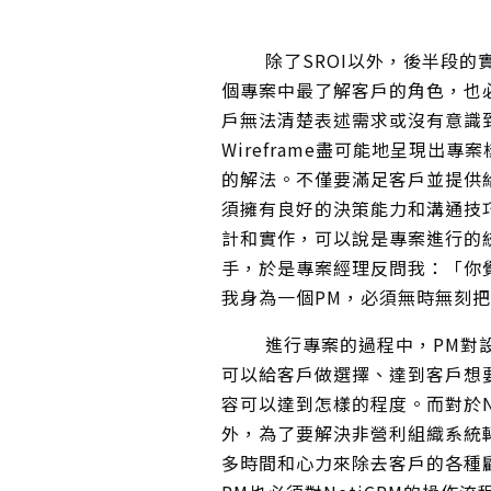
除了SROI以外，後半段的實
個專案中最了解客戶的角色，也
戶無法清楚表述需求或沒有意識
Wireframe盡可能地呈現
的解法。不僅要滿足客戶並提供給e
須擁有良好的決策能力和溝通技
計和實作，可以說是專案進行的統
手，於是專案經理反問我：「你覺
我身為一個PM，必須無時無刻把「u
進行專案的過程中，PM對設
可以給客戶做選擇、達到客戶想
容可以達到怎樣的程度。而對於N
外，為了要解決非營利組織系統
多時間和心力來除去客戶的各種