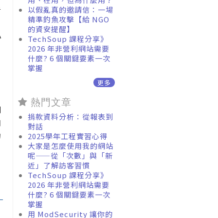
看
以假亂真的邀請信：一場
精準釣魚攻擊【給 NGO
的資安提醒】
心
TechSoup 課程分享》
2026 年非營利網站需要
什麼? 6 個關鍵要素一次
掌握
更多
熱門文章
別
捐款資料分析：從報表到
和
對話
的
2025學年工程實習心得
大家是怎麼使用我的網站
呢——從「次數」與「新
近」了解訪客習慣
TechSoup 課程分享》
2026 年非營利網站需要
什麼? 6 個關鍵要素一次
掌握
用 ModSecurity 讓你的