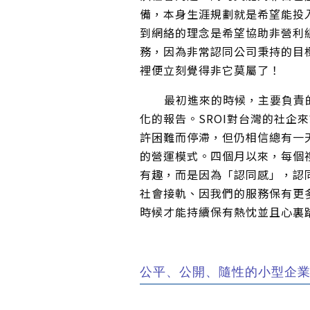
備，本身生涯規劃就是希望能投
到網絡的理念是希望協助非營利
務，因為非常認同公司秉持的目
裡便立刻覺得非它莫屬了！
最初進來的時候，主要負責的工
化的報告。SROI對台灣的社企
許困難而停滯，但仍相信總有一
的營運模式。四個月以來，每個
有趣，而是因為「認同感」，認
社會接軌、因我們的服務保有更
時候才能持續保有熱忱並且心裏
公平、公開、隨性的小型企