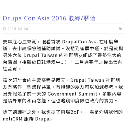
DrupalCon Asia 2016 取經/歷險
2016-03-08
去年底心血來潮，眼看首次 DrupalCon Asia 在印度舉
辦，去申請個會議補助試試。沒想到雀屏中選，於是就與
另外六位 Drupal Taiwan 的社群朋友組成了聲勢浩大的
台灣團（相較於日韓港澳中...），二月過完年之後出發前
往孟買。
這次研討會的主要議程是兩天，Drupal Taiwan 社群朋
友有略作一些議程共筆，有興趣的朋友可以加減參考。我
另外報名了前一天的 Government Summit，多數內容
是請外來的和尚念經，但也略窺印度數位政府的實力。
除了聽議程之外，我也提了兩場BoF，一場是介紹我們的
netiCRM 服務 Drupal-