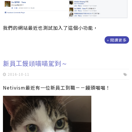
我們的網站最近也測試加入了這個小功能，
» 閱讀更多
新員工饅頭喵喵駕到～
2016-10-11
Netivism最近有一位新員工到職－－饅頭喵喵！