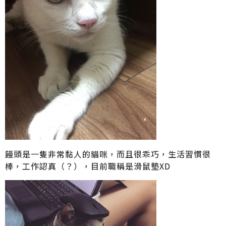
饅頭是一隻非常黏人的貓咪，而且很乖巧，生活習慣很
棒，工作認真（？），目前職稱是滑鼠墊XD