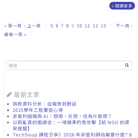
» 閱讀更多
頁面
« 第一頁
‹ 上一頁
…
5
6
7
8
9
10
11
12
13
…
下一頁 ›
最後一頁 »
最新文章
捐款資料分析：從報表到對話
2025學年工程實習心得
非營利組織與 AI：想用、在用，但為什麼用？
以假亂真的邀請信：一場精準釣魚攻擊【給 NGO 的資
安提醒】
TechSoup 課程分享》2026 年非營利網站需要什麼? 6